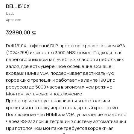
DELL 1510X
DELL
Артикул:
⊆
32890,00
Dell 1510X - офисный DLP-проектор с разрешением XGA
(1024×768) и яркостью 3500 ANSI люмен. Подходит для
переговорных комнат, учебных классов и небольших
залов, где есть умеренное освещение. Оснащён
входами HDMI и VGA, поддерживает вертикальную
коррекцию трапеции и работает на лампе 190 Вт с
ресурсом до 5000 часов в экономичном режиме.
Монтаж, установка и подключение
Проектор может устанавливаться на столе или
крепиться к потолку через стандартный кронштейн.
Подключение - по HDMI или VGA, управление возможно
через RS-232 при интеграции в систему автоматизации.
При потолочном монтаже требуется корректная