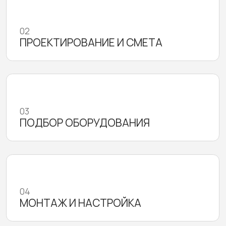
СЕРВИС И СОПРОВОЖДЕНИЕ
направления
Системы, которые
мы внедряем
Наша задача — чтобы системы работали
стабильно, были понятны в использовании
и не требовали постоянного внимания
клиента