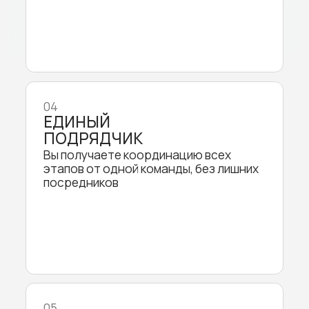
Разработчик оборудования для
умных домов. На этом
Российский пр
оборудовании строятся
бесшумных и у
огромные ЦОДы, заводы, банки.
голосом элект
Подходит как для домашнего, так
Премиальные 
и промышленного применения.
гарантией 10 л