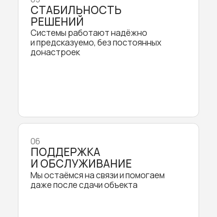
ПОГОВОРИМ О РЕШЕНИЯХ?
+996 701 39 0707
г. Бишкек,
БЦ Аврора, кабинет 307
пн-сб 09:00 - 18:00
по предварительной записи
Умный дом
Электрокарнизы Onviz
Стать партнером