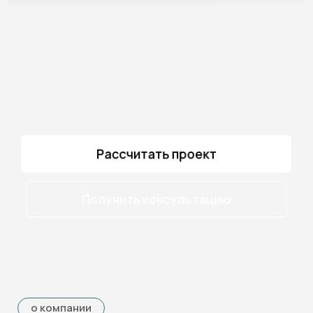
Рассчитать проект
Получить консультацию
о компании
PRODUMANO — инженерная
компания полного цикла
Проектируем, устанавливаем
и сопровождаем системы безопасности,
автоматизации и связи.
Работаем с частными и коммерческими