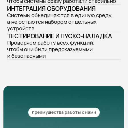
03
ПОЛНЫЙ ЦИКЛ
РАБОТ
Берём на себя весь путь проекта —
от сметы и монтажа до запуска
и сопровождения
04
ЕДИНЫЙ
ПОДРЯДЧИК
Вы получаете координацию всех
этапов от одной команды, без лишних
посредников
вендоры и партнеры