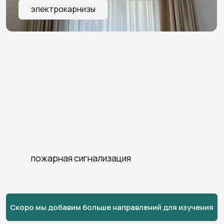
устройств
ТЕСТИРОВАНИЕ И ПУСКО-НАЛАДКА
Проверяем работу всех функций,
чтобы они были предсказуемыми
и безопасными
преимущества работы с нами
Наш подход
и результаты
01
ИНДИВИДУАЛЬНОЕ