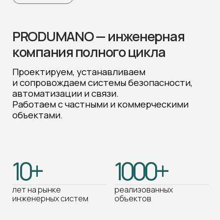
объектами.
10+
1000+
лет на рынке
реализованных
инженерных систем
объектов
13
направлений в области безопасности
и автоматизации
нам доверяют
ЧАСТНЫЕ ДОМОВЛАДЕЛЬЦЫ
ДЕ