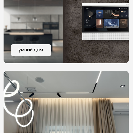
Мы обеспечиваем
надёжную и безопасную
работу всех систем
ПРОЕКТИРОВАНИЕ ПОД ОБЪЕКТ
Каждая система создаётся с учётом
реальных задач и сценариев
использования
МОНТАЖ И НАСТРОЙКА
Все элементы устанавливаются
и настраиваются одной командой,
чтобы системы сразу работали стабильно
ИНТЕГРАЦИЯ ОБОРУДОВАНИЯ
Системы объединяются в единую среду,
а не остаются набором отдельных