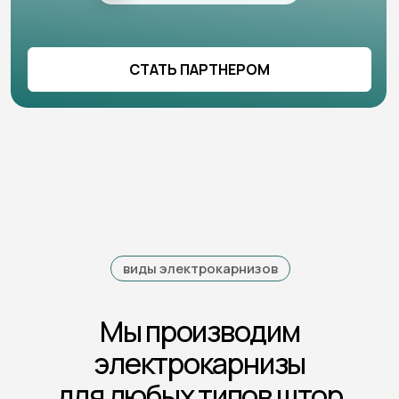
Мы производим
электрокарнизы
для любых типов штор
раздвижные
рулонные