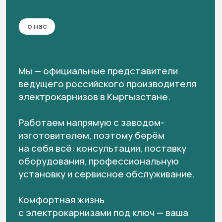
квартира / дом
театр
спортивный зал