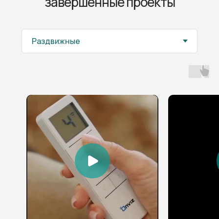
завершенные проекты
г. Бишкек,
БЦ Аврора, кабинет 307
пн-сб 09:00 - 18:00
по предварительной записи
Умный дом
Электрокарнизы Onviz
Стать партнером
Политика конфиденциальности
Разработка сайта
ОсОО «ТекоПро», ИНН 00208201610215