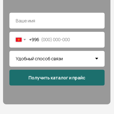
Больше преимуществ
УСИЛЕННЫЙ ПРОФИЛЬ
БЛОК ДВИ
1,8 ММ
С ПОДШИ
Металлический профиль толщиной
Подшипник внут
1,8 мм выдерживает нагрузки
деталей, благо
и гарантирует долговечность всей
работает мягко
конструкции
дольше
о нас
Мы — официальные представители
ведущего российского производителя
электрокарнизов в Кыргызстане.
Работаем напрямую с заводом-
изготовителем, поэтому берём
на себя всё: консультации, поставку