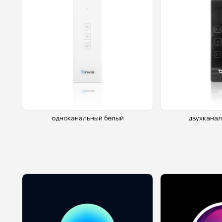
одноканальный белый
двухканал
Оставьте заявку,
чтобы получить каталог
продукции