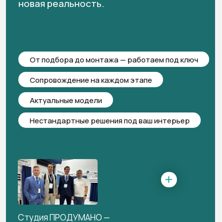
школа
студия
офис
Обсудить проект